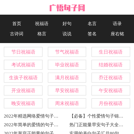
首页
祝福语
好句
名言
语录
古诗词
格言
说说
签名
座右铭
节日祝福语
节气祝福语
生日祝福语
考试祝福语
毕业祝福语
结婚祝福语
生孩子祝福语
满月祝福语
乔迁祝福语
开业祝福语
早安祝福语
午安祝福语
晚安祝福语
周末祝福语
月份祝福语
2022年精选网络爱情句子汇编80句
【必备】个性爱情句子锦集66句
2022年简单的爱情的句子49条
热门正能量早安句子大全（通用75句）
2022年形容正能量的句子集合65句
实用的表白句子汇总80句