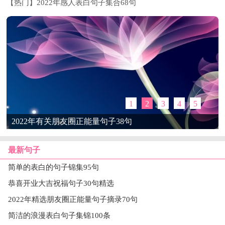
【热门】2022年感人表白句子集合68句
1
2
3
4
5
2022年有关朋友圈正能量句子38句
最新句子
简单的表白的句子锦集95句
恭喜开业大吉祝福句子30句精选
2022年精选朋友圈正能量句子摘录70句
简洁的浪漫表白句子集锦100条