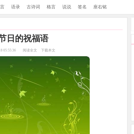
言
语录
古诗词
格言
说说
签名
座右铭
节日的祝福语
 05:55:36
阅读全文
下载本文