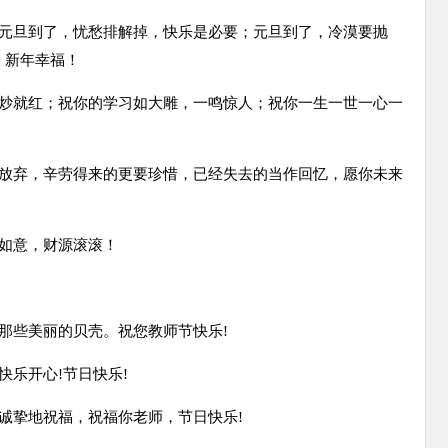
；元旦到了，忧愁排解掉，快乐是必要；元旦到了，冷漠要抛
，新年幸福！
一炒就红；祝你的学习如大雕，一鸣惊人；祝你一生一世一心一
要放弃，辛劳得来的更要珍惜，已经失去的当作回忆，愿你未来
心如意，财源滚滚！
那些美丽的贝壳。祝您教师节快乐!
快乐开心!节日快乐!
诚挚地祝福，祝福你老师，节日快乐!