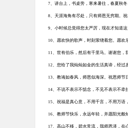
7、讲台上，书桌旁，寒来暑往，春夏秋
8、天涯海角有尽处，只有师恩无穷期。祝
9、小时候总觉得您太严厉，现在才知道这
10、愿欢快的歌声，时刻萦绕着您。愿欢
11、世有伯乐，然后有千里马。谢谢您，
12、您给了我灿灿如金的生活真谛，经过
13、教诲如春风，师恩似海深。祝恩师节日
14、不说不表示不惦念，不见不表示不牵
15、祝福是真心意，不用千言，不用万语
16、教师节快乐，永远年轻，并愿阳光般
17、高山不移，碧水常流，我师恩泽，在